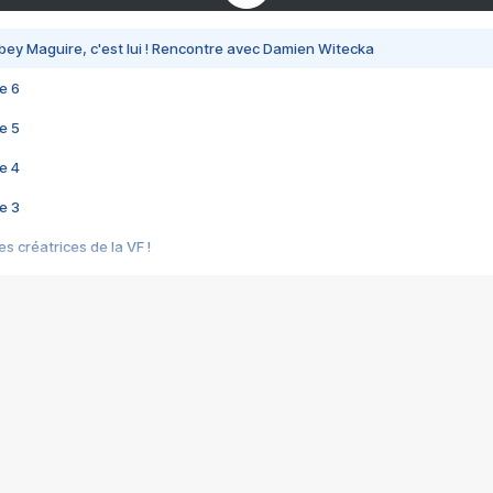
bey Maguire, c'est lui ! Rencontre avec Damien Witecka
e 6
e 5
e 4
e 3
s créatrices de la VF !
e 2
e 1
e Mektoub My Love arrive enfin ! Rencontre avec Shaïn Boumedine et Sal
i : après Toni en famille
elle réalise le bouleversant Dites lui que je l'aime
ais ! Rencontre autour de Vie privée de Rebecca Zlotowski