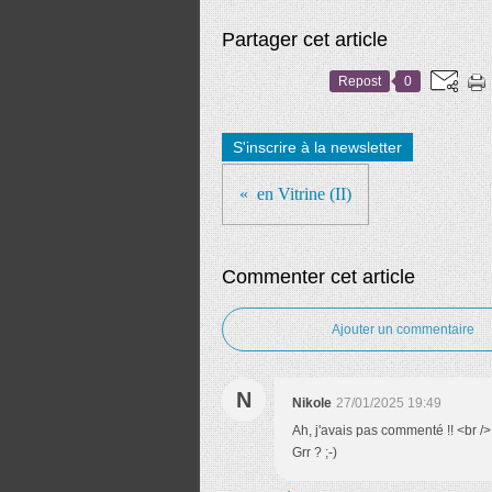
Partager cet article
Repost
0
S'inscrire à la newsletter
en Vitrine (II)
Commenter cet article
Ajouter un commentaire
N
Nikole
27/01/2025 19:49
Ah, j'avais pas commenté !! <br /> 
Grr ? ;-)