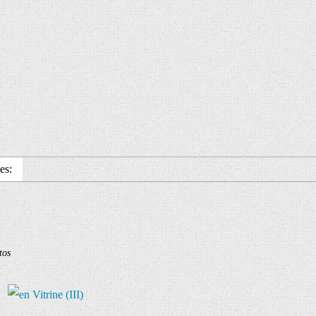
es:
tos