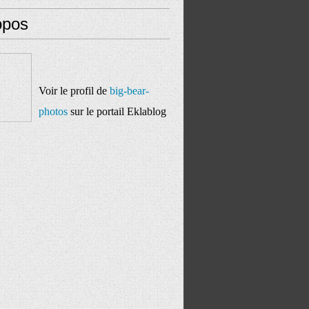
opos
Voir le profil de
big-bear-
photos
sur le portail Eklablog