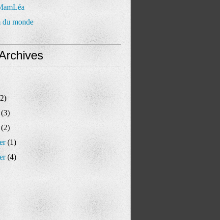
 MamLéa
 du monde
Archives
2)
(3)
(2)
er
(1)
er
(4)