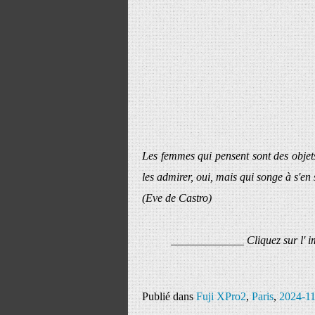
Les femmes qui pensent sont des objets
les admirer, oui, mais qui songe à s'en 
(Eve de Castro)
_____________ Cliquez sur l' 
Publié dans
Fuji XPro2
,
Paris
,
2024-1