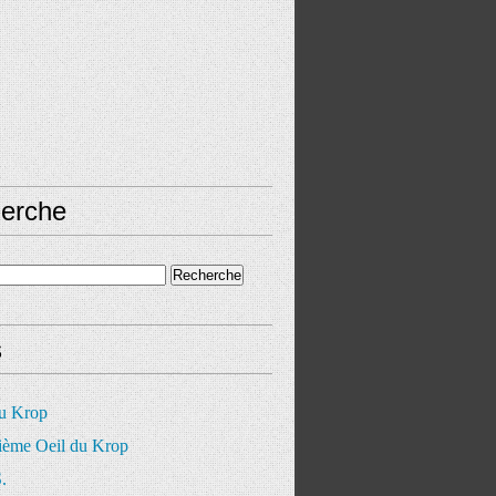
erche
s
du Krop
ième Oeil du Krop
.