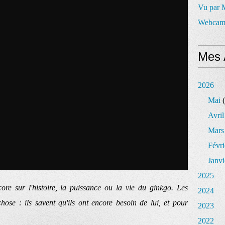
Vu par
Webcam
Mes 
2026
Mai
(
Avril
Mars
Févri
Janvi
2025
e sur l'histoire, la puissance ou la vie du ginkgo. Les
2024
ose : ils savent qu'ils ont encore besoin de lui, et pour
2023
2022