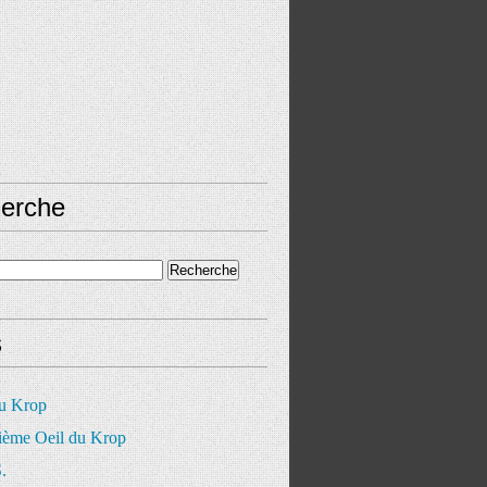
erche
s
du Krop
ième Oeil du Krop
.