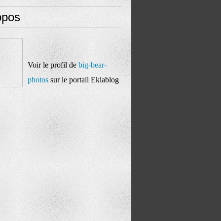
opos
Voir le profil de
big-bear-
photos
sur le portail Eklablog