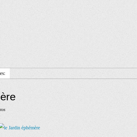
es:
mère
tos