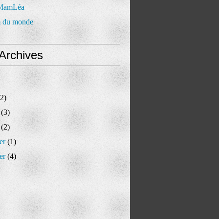
 MamLéa
 du monde
Archives
2)
(3)
(2)
er
(1)
er
(4)