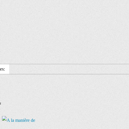
es:
s