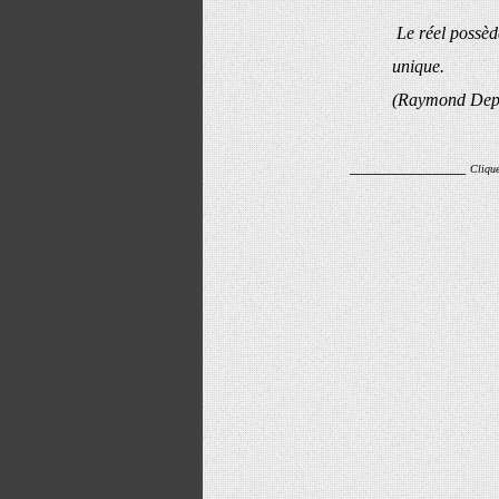
Le réel possède
unique.
(Raymond Dep
_____________
Clique