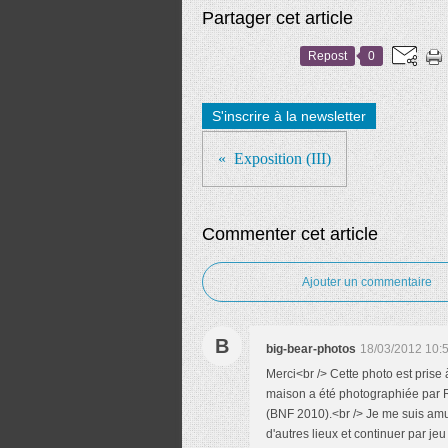
Partager cet article
Repost
0
S'inscrire à la newsletter
Exposition (III)
Commenter cet article
Ajouter un commentaire
B
big-bear-photos
18/03/2012 10:
Merci<br /> Cette photo est pris
maison a été photographiée par R
(BNF 2010).<br /> Je me suis amus
d'autres lieux et continuer par j