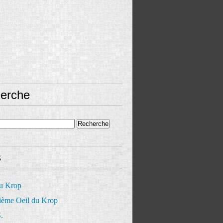
erche
s
du Krop
ième Oeil du Krop
.