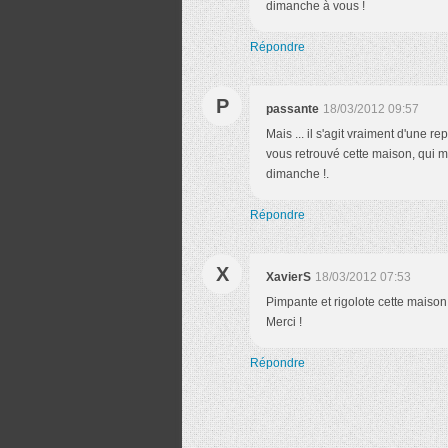
dimanche à vous !
Répondre
P
passante
18/03/2012 09:57
Mais ... il s'agit vraiment d'une 
vous retrouvé cette maison, qui 
dimanche !.
Répondre
X
XavierS
18/03/2012 07:53
Pimpante et rigolote cette maison
Merci !
Répondre