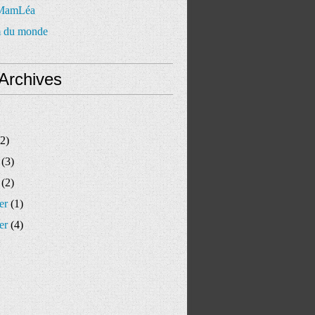
 MamLéa
 du monde
Archives
2)
(3)
(2)
er
(1)
er
(4)