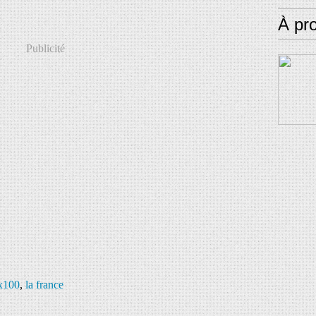
À pr
Publicité
 x100
,
la france