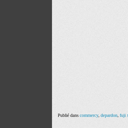
Publié dans
commercy
,
depardon
,
fuji