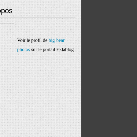
opos
Voir le profil de
big-bear-
photos
sur le portail Eklablog