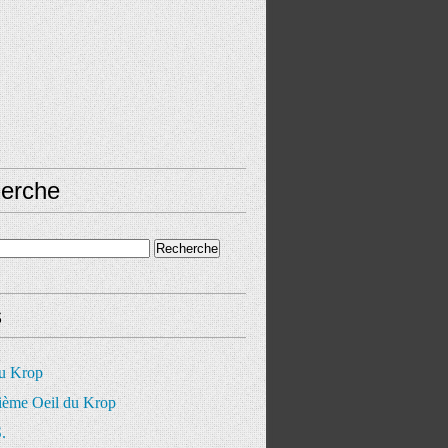
erche
s
du Krop
ième Oeil du Krop
.