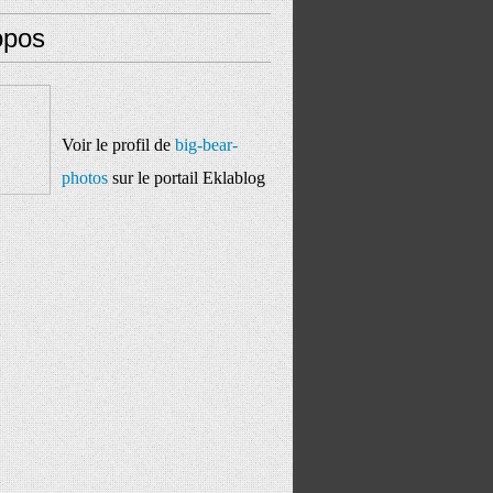
opos
Voir le profil de
big-bear-
photos
sur le portail Eklablog