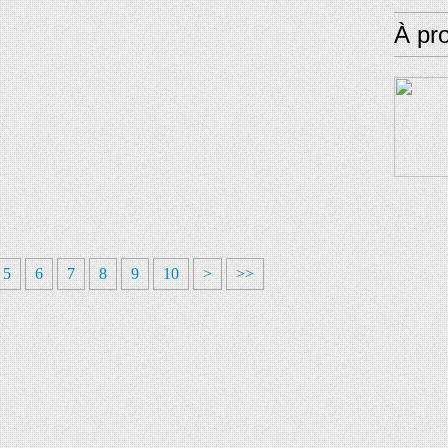
À pr
5
6
7
8
9
10
>
>>