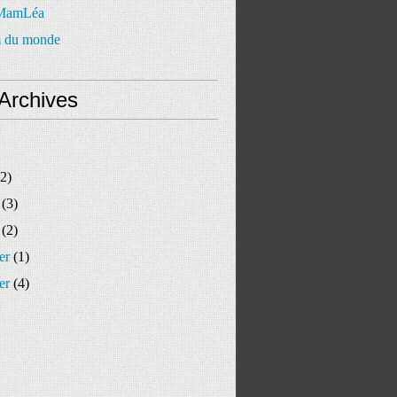
 MamLéa
 du monde
Archives
2)
(3)
(2)
er
(1)
er
(4)