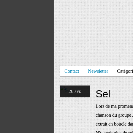
Contact
Newsletter
Catégori
Sel
26 avr.
Lors de ma promena
chanson du groupe A
extrait en boucle dan
N'y avait plus de sel