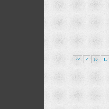
<<
<
10
11