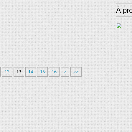
À pr
12
13
14
15
16
>
>>