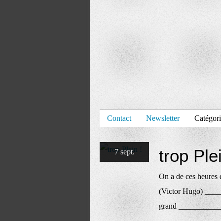
Contact
Newsletter
Catégori
trop Plei
7 sept.
On a de ces heures d
(Victor Hugo) _____
grand __________