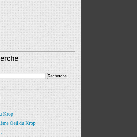
erche
s
du Krop
ième Oeil du Krop
.