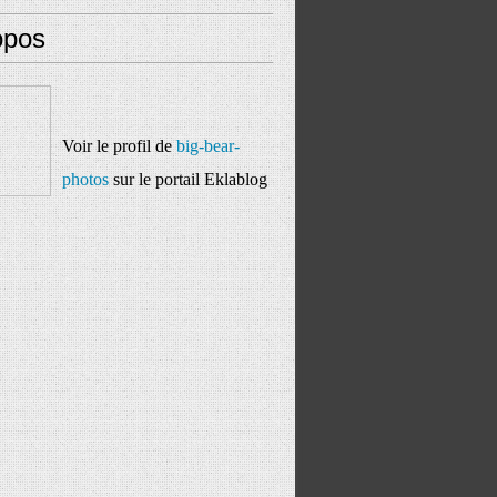
opos
Voir le profil de
big-bear-
photos
sur le portail Eklablog