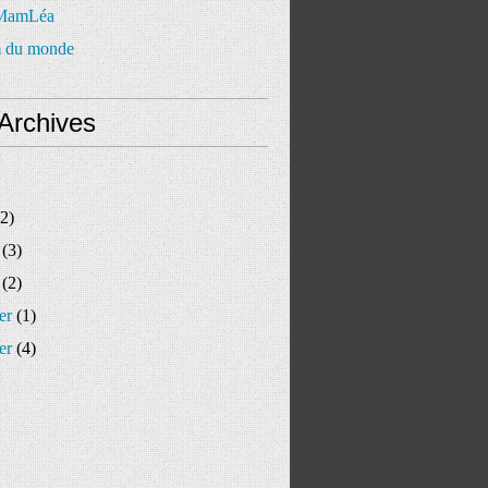
 MamLéa
 du monde
Archives
2)
(3)
(2)
er
(1)
er
(4)