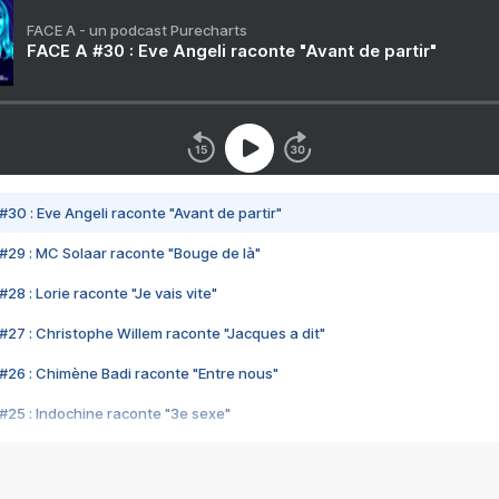
FACE A - un podcast Purecharts
FACE A #30 : Eve Angeli raconte "Avant de partir"
#30 : Eve Angeli raconte "Avant de partir"
#29 : MC Solaar raconte "Bouge de là"
28 : Lorie raconte "Je vais vite"
#27 : Christophe Willem raconte "Jacques a dit"
#26 : Chimène Badi raconte "Entre nous"
#25 : Indochine raconte "3e sexe"
#24 : Zaho raconte "C'est chelou"
#23 : Patrick Bruel raconte "Au café des délices"