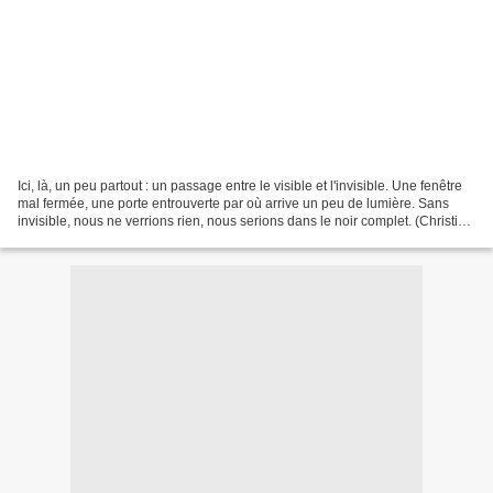
Ici, là, un peu partout : un passage entre le visible et l'invisible. Une fenêtre
mal fermée, une porte entrouverte par où arrive un peu de lumière. Sans
invisible, nous ne verrions rien, nous serions dans le noir complet. (Christian
Bobin) _____________...