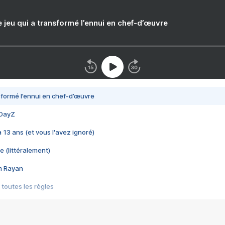
e jeu qui a transformé l’ennui en chef-d’œuvre
nsformé l’ennui en chef-d’œuvre
 DayZ
 a 13 ans (et vous l'avez ignoré)
e (littéralement)
im Rayan
 toutes les règles
s les jeux vidéo
us choquant de Rockstar ? - Le scandale BULLY