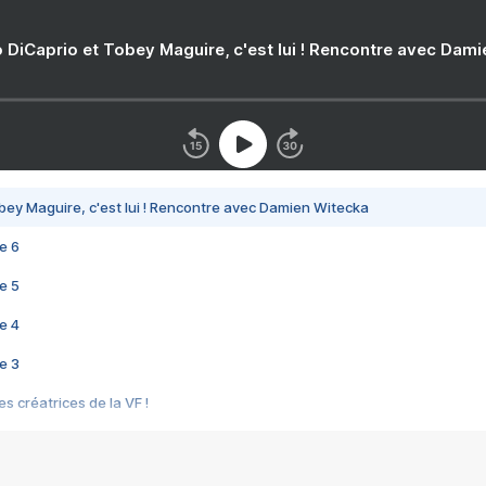
 DiCaprio et Tobey Maguire, c'est lui ! Rencontre avec Dam
bey Maguire, c'est lui ! Rencontre avec Damien Witecka
e 6
e 5
e 4
e 3
s créatrices de la VF !
e 2
e 1