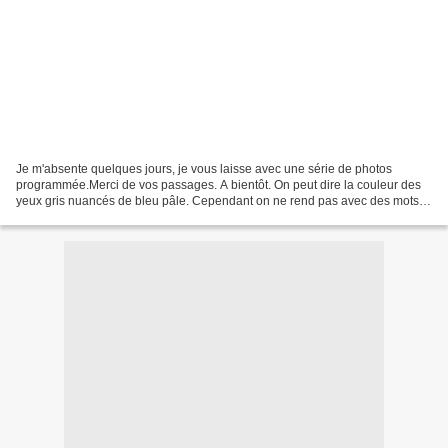
Je m'absente quelques jours, je vous laisse avec une série de photos
programmée.Merci de vos passages. A bientôt. On peut dire la couleur des
yeux gris nuancés de bleu pâle. Cependant on ne rend pas avec des mots la
tendresse d'un regard. Or, j'avais...