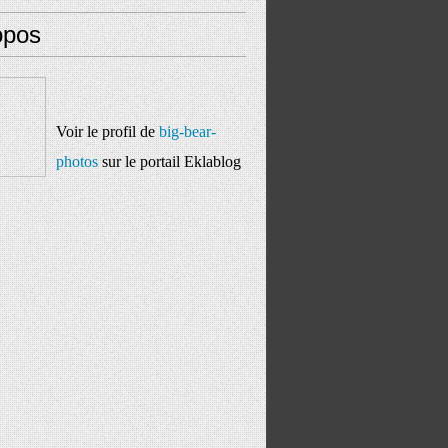
opos
Voir le profil de
big-bear-
photos
sur le portail Eklablog