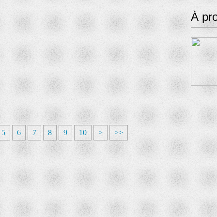
À pr
5
6
7
8
9
10
>
>>