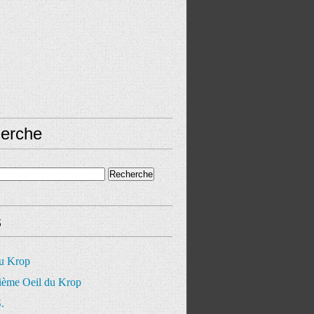
erche
s
du Krop
ième Oeil du Krop
.