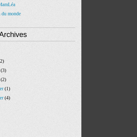
 MamLéa
 du monde
Archives
2)
(3)
(2)
er
(1)
er
(4)