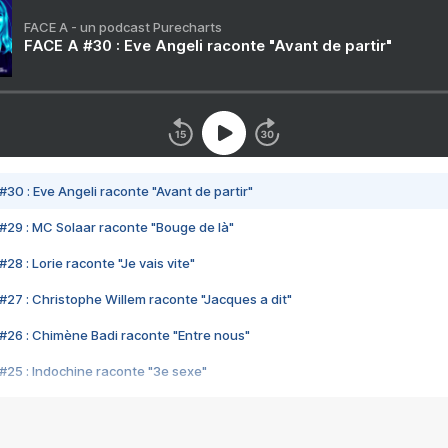
FACE A - un podcast Purecharts
FACE A #30 : Eve Angeli raconte "Avant de partir"
#30 : Eve Angeli raconte "Avant de partir"
#29 : MC Solaar raconte "Bouge de là"
28 : Lorie raconte "Je vais vite"
#27 : Christophe Willem raconte "Jacques a dit"
#26 : Chimène Badi raconte "Entre nous"
#25 : Indochine raconte "3e sexe"
#24 : Zaho raconte "C'est chelou"
#23 : Patrick Bruel raconte "Au café des délices"