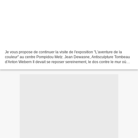
Je vous propose de continuer la visite de l'exposition "L'aventure de la
couleur" au centre Pompidou Metz. Jean Dewasne, Antisculpture Tombeau
d'Anton Webern Il devait se reposer sereinement, le dos contre le mur où
était encore restée la chaleur du jour,...