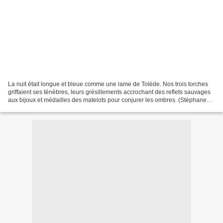
La nuit était longue et bleue comme une lame de Tolède. Nos trois torches
griffaient ses ténèbres, leurs grésillements accrochant des reflets sauvages
aux bijoux et médailles des matelots pour conjurer les ombres. (Stéphane
Beauverger) _____________ Cliquez...