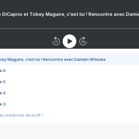
 DiCaprio et Tobey Maguire, c'est lui ! Rencontre avec Dam
bey Maguire, c'est lui ! Rencontre avec Damien Witecka
e 6
e 5
e 4
e 3
s créatrices de la VF !
e 2
e 1