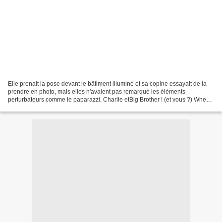
Elle prenait la pose devant le bâtiment illuminé et sa copine essayait de la
prendre en photo, mais elles n'avaient pas remarqué les éléments
perturbateurs comme le paparazzi, Charlie etBig Brother ! (et vous ?) When
you find yourself beginning to feel...