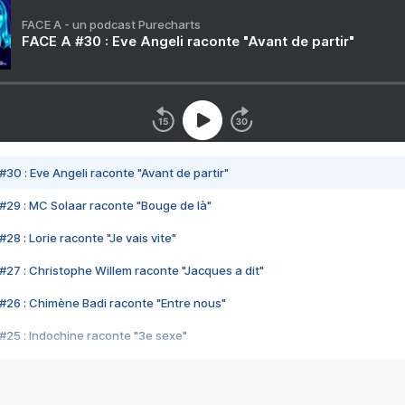
FACE A - un podcast Purecharts
FACE A #30 : Eve Angeli raconte "Avant de partir"
#30 : Eve Angeli raconte "Avant de partir"
#29 : MC Solaar raconte "Bouge de là"
28 : Lorie raconte "Je vais vite"
#27 : Christophe Willem raconte "Jacques a dit"
#26 : Chimène Badi raconte "Entre nous"
#25 : Indochine raconte "3e sexe"
#24 : Zaho raconte "C'est chelou"
#23 : Patrick Bruel raconte "Au café des délices"