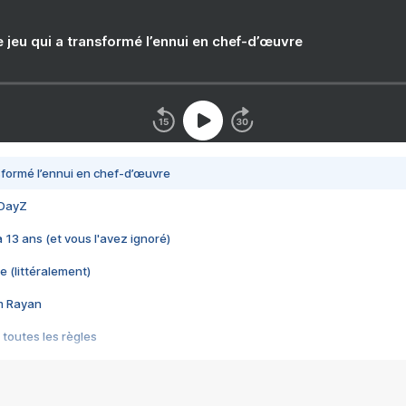
e jeu qui a transformé l’ennui en chef-d’œuvre
nsformé l’ennui en chef-d’œuvre
 DayZ
 a 13 ans (et vous l'avez ignoré)
e (littéralement)
im Rayan
 toutes les règles
s les jeux vidéo
us choquant de Rockstar ? - Le scandale BULLY