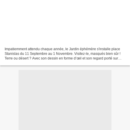
Impatiemment attendu chaque année, le Jardin éphémère s'installe place
Stanislas du 11 Septembre au 1 Novembre. Visitez-le, masqués bien sûr !
Terre ou désert ? Avec son dessin en forme d’œil et son regard porté sur
notre planète, il pose une question...