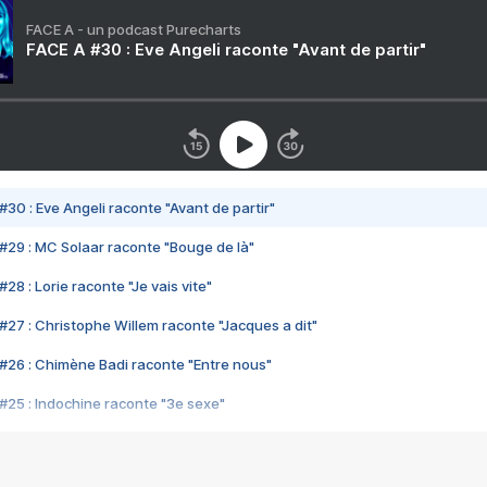
FACE A - un podcast Purecharts
FACE A #30 : Eve Angeli raconte "Avant de partir"
#30 : Eve Angeli raconte "Avant de partir"
#29 : MC Solaar raconte "Bouge de là"
28 : Lorie raconte "Je vais vite"
#27 : Christophe Willem raconte "Jacques a dit"
#26 : Chimène Badi raconte "Entre nous"
#25 : Indochine raconte "3e sexe"
#24 : Zaho raconte "C'est chelou"
#23 : Patrick Bruel raconte "Au café des délices"