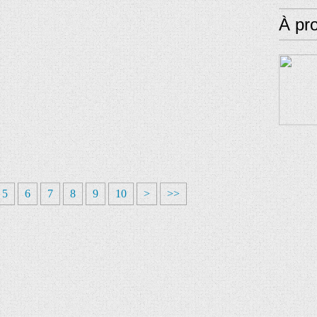
À pr
5
6
7
8
9
10
>
>>