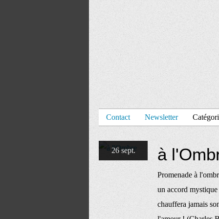
Contact
Newsletter
Catégori
à l'Omb
26 sept.
Promenade à l'ombre
un accord mystique L
chauffera jamais so
l'amour ! (Charles Ba