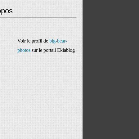
opos
Voir le profil de
big-bear-
photos
sur le portail Eklablog