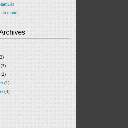
 MamLéa
 du monde
Archives
2)
(3)
(2)
er
(1)
er
(4)