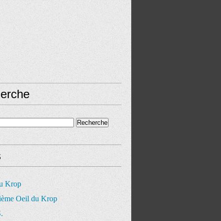
erche
s
du Krop
ième Oeil du Krop
.