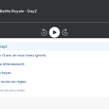
 Battle Royale - DayZ
 DayZ
 a 13 ans (et vous l'avez ignoré)
e (littéralement)
im Rayan
 toutes les règles
s les jeux vidéo
us choquant de Rockstar ? - Le scandale BULLY
e plus moche de Steam