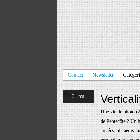
Contact
Newsletter
Catégori
Verticali
31 mai
Une vieille photo (
de Pentecôte ? Un hé
années, plusieurs mi
prochaine fois qu'on