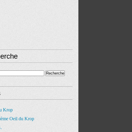
erche
s
du Krop
ième Oeil du Krop
.