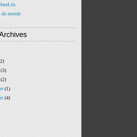
 MamLéa
 du monde
Archives
2)
(3)
(2)
er
(1)
er
(4)