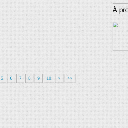
À pr
5
6
7
8
9
10
>
>>