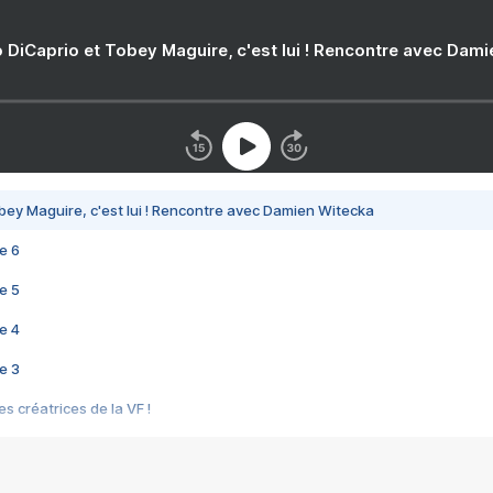
 DiCaprio et Tobey Maguire, c'est lui ! Rencontre avec Dam
bey Maguire, c'est lui ! Rencontre avec Damien Witecka
e 6
e 5
e 4
e 3
s créatrices de la VF !
e 2
e 1