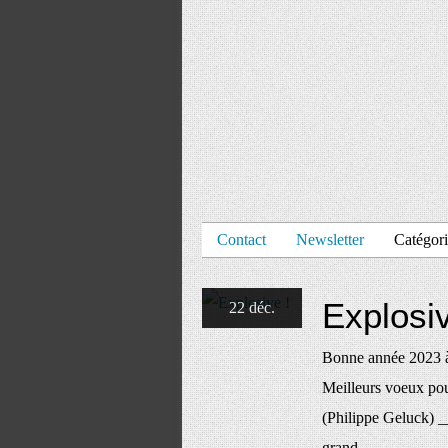
Contact
Newsletter
Catégori
Explosiv
22 déc.
Bonne année 2023 à t
Meilleurs voeux pour
(Philippe Geluck) _
grand ___________