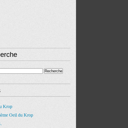
erche
s
du Krop
ième Oeil du Krop
.