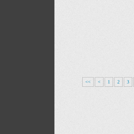
<<
<
1
2
3