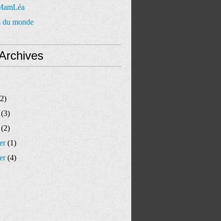
 MamLéa
 du monde
Archives
2)
(3)
(2)
er
(1)
er
(4)