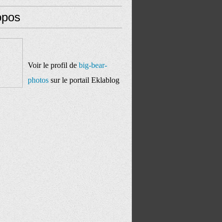
opos
Voir le profil de
big-bear-
photos
sur le portail Eklablog