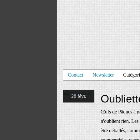
Contact
Newsletter
Catégori
Oubliett
28 févr.
Œufs de Pâques à go
n'oublient rien. Les
être déballés, comm
commerciales raccour