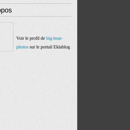
opos
Voir le profil de
big-bear-
photos
sur le portail Eklablog