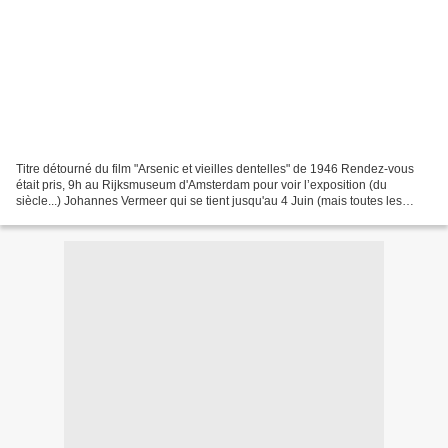
Titre détourné du film "Arsenic et vieilles dentelles" de 1946 Rendez-vous
était pris, 9h au Rijksmuseum d'Amsterdam pour voir l’exposition (du
siècle...) Johannes Vermeer qui se tient jusqu'au 4 Juin (mais toutes les
places sont vendues depuis longtemps...)...