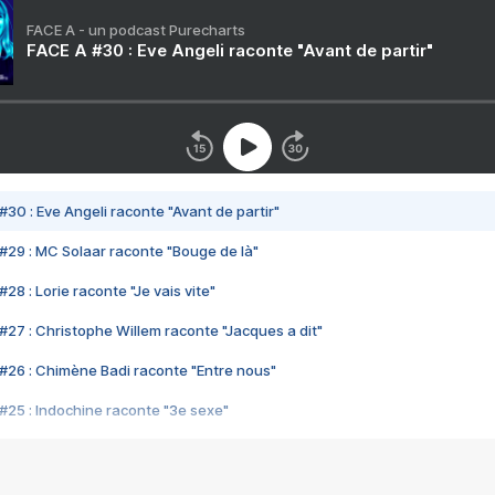
FACE A - un podcast Purecharts
FACE A #30 : Eve Angeli raconte "Avant de partir"
#30 : Eve Angeli raconte "Avant de partir"
#29 : MC Solaar raconte "Bouge de là"
28 : Lorie raconte "Je vais vite"
#27 : Christophe Willem raconte "Jacques a dit"
#26 : Chimène Badi raconte "Entre nous"
#25 : Indochine raconte "3e sexe"
#24 : Zaho raconte "C'est chelou"
#23 : Patrick Bruel raconte "Au café des délices"