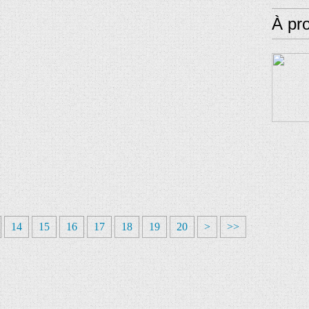
À pr
14
15
16
17
18
19
20
>
>>