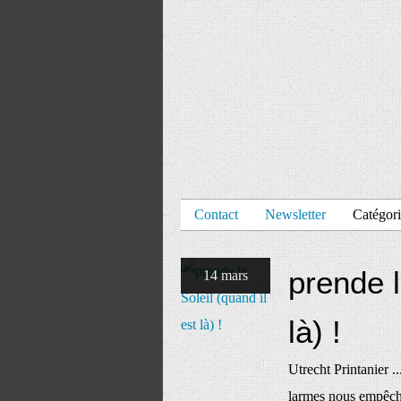
Contact
Newsletter
Catégori
prende l
14 mars
là) !
Utrecht Printanier ..
larmes nous empêche