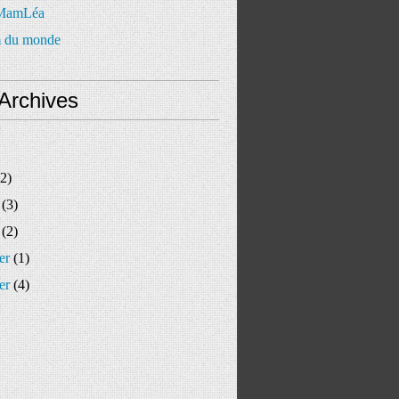
 MamLéa
 du monde
Archives
2)
(3)
(2)
er
(1)
er
(4)