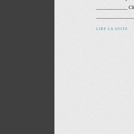
_____________ Cliqu
_______________
LIRE LA SUITE