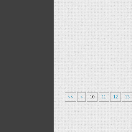
<<
<
10
11
12
13