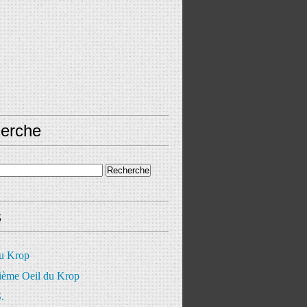
erche
s
du Krop
ième Oeil du Krop
.