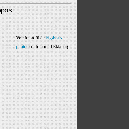
opos
Voir le profil de
big-bear-
photos
sur le portail Eklablog