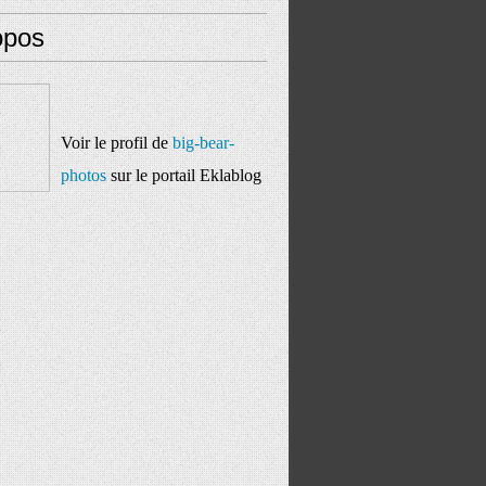
opos
Voir le profil de
big-bear-
photos
sur le portail Eklablog