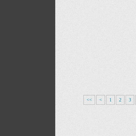
<<
<
1
2
3