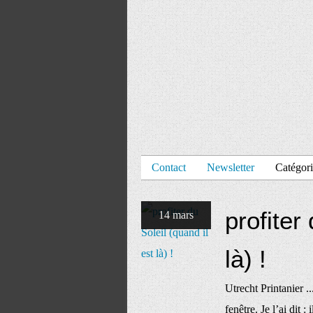
Contact
Newsletter
Catégori
profiter
14 mars
là) !
Utrecht Printanier ..
fenêtre. Je l’ai dit :