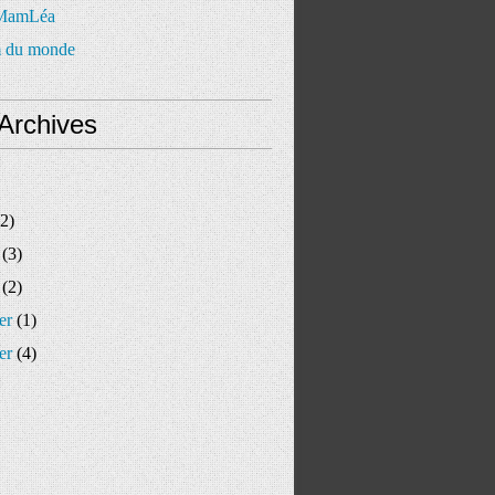
 MamLéa
 du monde
Archives
2)
(3)
(2)
er
(1)
er
(4)