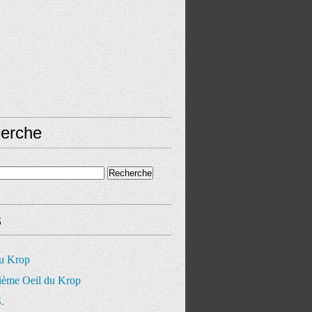
erche
s
du Krop
ième Oeil du Krop
.