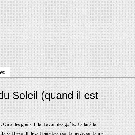
es:
 du Soleil (quand il est
.. On a des goûts. Il faut avoir des goûts. J’allai à la
 il faisait beau. Il devait faire beau sur la neige, sur la mer,