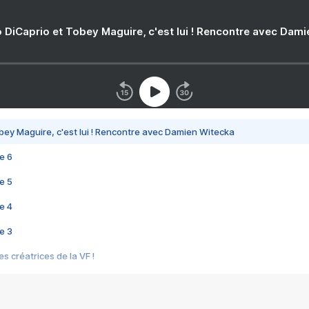
 DiCaprio et Tobey Maguire, c'est lui ! Rencontre avec Dam
bey Maguire, c'est lui ! Rencontre avec Damien Witecka
e 6
e 5
e 4
e 3
s créatrices de la VF !
e 2
e 1