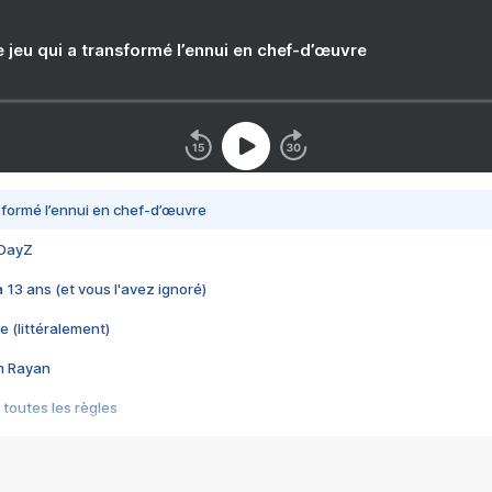
e jeu qui a transformé l’ennui en chef-d’œuvre
nsformé l’ennui en chef-d’œuvre
 DayZ
 a 13 ans (et vous l'avez ignoré)
e (littéralement)
im Rayan
 toutes les règles
s les jeux vidéo
us choquant de Rockstar ? - Le scandale BULLY