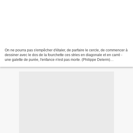
On ne pourra pas s'empêcher d'étaler, de parfaire le cercle, de commencer à
dessiner avec le dos de la fourchette ces stries en diagonale et en carré -
une galette de purée, l'enfance n'est pas morte. (Philippe Delerm)
_____________ Cliquez sur l' image...