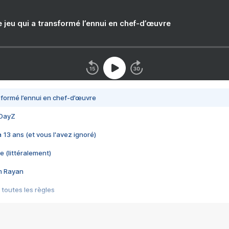
e jeu qui a transformé l’ennui en chef-d’œuvre
nsformé l’ennui en chef-d’œuvre
 DayZ
 a 13 ans (et vous l'avez ignoré)
e (littéralement)
im Rayan
 toutes les règles
s les jeux vidéo
us choquant de Rockstar ? - Le scandale BULLY