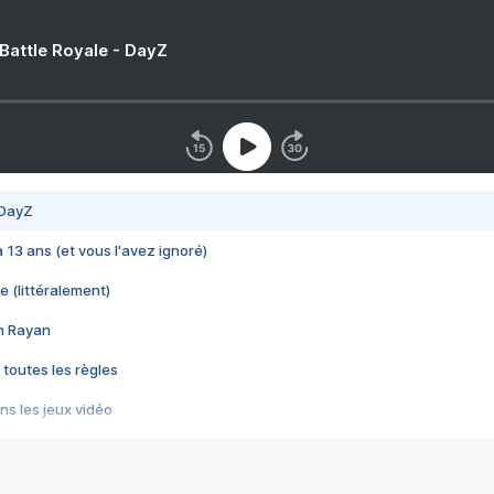
 Battle Royale - DayZ
 DayZ
 a 13 ans (et vous l'avez ignoré)
e (littéralement)
im Rayan
 toutes les règles
s les jeux vidéo
us choquant de Rockstar ? - Le scandale BULLY
e plus moche de Steam