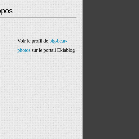
opos
Voir le profil de
big-bear-
photos
sur le portail Eklablog