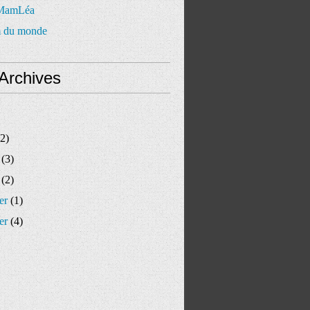
 MamLéa
 du monde
Archives
2)
(3)
(2)
er
(1)
er
(4)