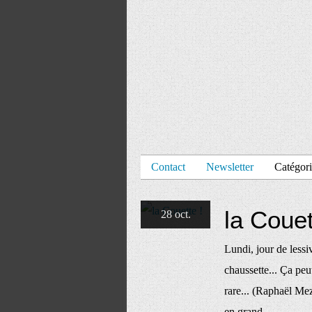
Contact
Newsletter
Catégori
la Couet
28 oct.
Lundi, jour de lessi
chaussette... Ça peu
rare... (Raphaël Me
en grand ________