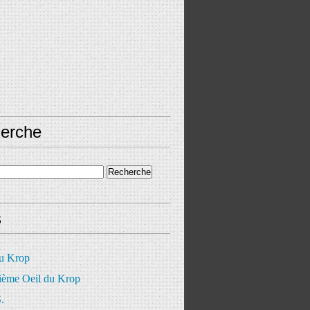
erche
s
du Krop
ième Oeil du Krop
.