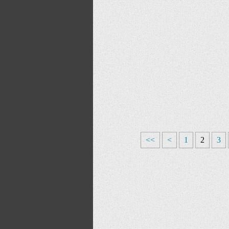
<<
<
1
2
3