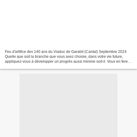
Feu d'artifice des 140 ans du Viaduc de Garabit (Cantal) Septembre 2024
Quelle que soit la branche que vous avez choisie, dans votre vie future,
appliquez-vous à développer un progrès aussi minime soit-il. Vous en ferez
un bien général. (Gustave Eiffel)...