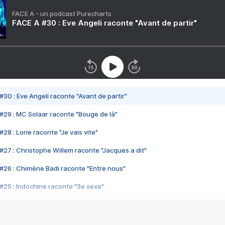
FACE A - un podcast Purecharts
FACE A #30 : Eve Angeli raconte "Avant de partir"
#30 : Eve Angeli raconte "Avant de partir"
#29 : MC Solaar raconte "Bouge de là"
28 : Lorie raconte "Je vais vite"
#27 : Christophe Willem raconte "Jacques a dit"
#26 : Chimène Badi raconte "Entre nous"
#25 : Indochine raconte "3e sexe"
#24 : Zaho raconte "C'est chelou"
#23 : Patrick Bruel raconte "Au café des délices"