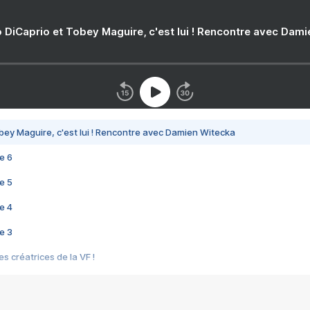
 DiCaprio et Tobey Maguire, c'est lui ! Rencontre avec Dam
bey Maguire, c'est lui ! Rencontre avec Damien Witecka
e 6
e 5
e 4
e 3
s créatrices de la VF !
e 2
e 1