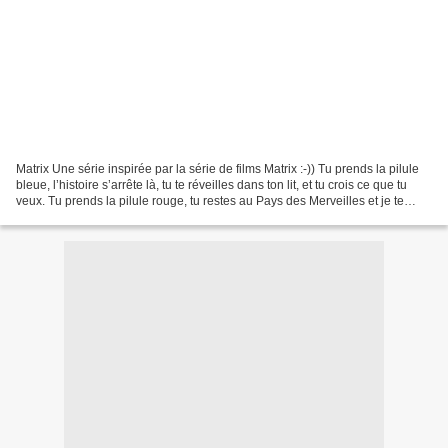
Matrix Une série inspirée par la série de films Matrix :-)) Tu prends la pilule
bleue, l’histoire s’arrête là, tu te réveilles dans ton lit, et tu crois ce que tu
veux. Tu prends la pilule rouge, tu restes au Pays des Merveilles et je te
montre jusqu’où...