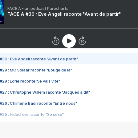
FACE A - un podcast Purecharts
FACE A #30 : Eve Angeli raconte "Avant de partir"
#30 : Eve Angeli raconte "Avant de partir"
#29 : MC Solaar raconte "Bouge de là"
28 : Lorie raconte "Je vais vite"
#27 : Christophe Willem raconte "Jacques a dit"
#26 : Chimène Badi raconte "Entre nous"
#25 : Indochine raconte "3e sexe"
#24 : Zaho raconte "C'est chelou"
#23 : Patrick Bruel raconte "Au café des délices"