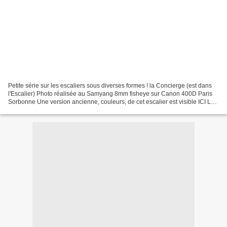
Petite série sur les escaliers sous diverses formes ! la Concierge (est dans
l'Escalier) Photo réalisée au Samyang 8mm fisheye sur Canon 400D Paris
Sorbonne Une version ancienne, couleurs, de cet escalier est visible ICI Le
bon sens est le concierge de...