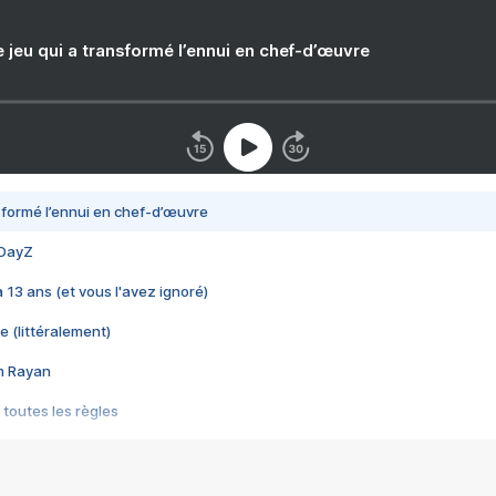
e jeu qui a transformé l’ennui en chef-d’œuvre
nsformé l’ennui en chef-d’œuvre
 DayZ
 a 13 ans (et vous l'avez ignoré)
e (littéralement)
im Rayan
 toutes les règles
s les jeux vidéo
us choquant de Rockstar ? - Le scandale BULLY