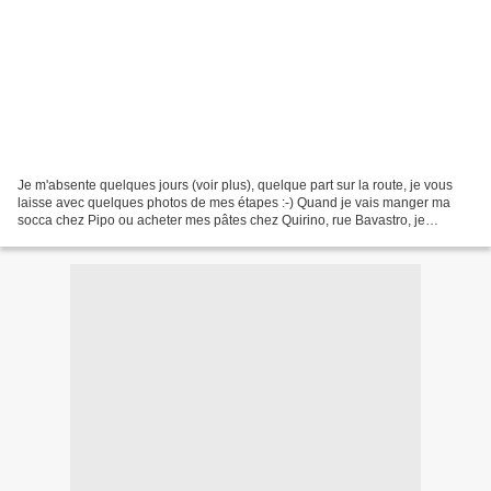
Je m'absente quelques jours (voir plus), quelque part sur la route, je vous
laisse avec quelques photos de mes étapes :-) Quand je vais manger ma
socca chez Pipo ou acheter mes pâtes chez Quirino, rue Bavastro, je
déclenche une mini-émeute. Mais quand...