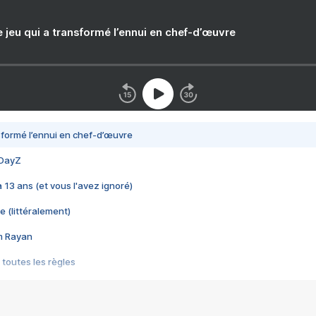
e jeu qui a transformé l’ennui en chef-d’œuvre
nsformé l’ennui en chef-d’œuvre
 DayZ
 a 13 ans (et vous l'avez ignoré)
e (littéralement)
im Rayan
 toutes les règles
s les jeux vidéo
us choquant de Rockstar ? - Le scandale BULLY