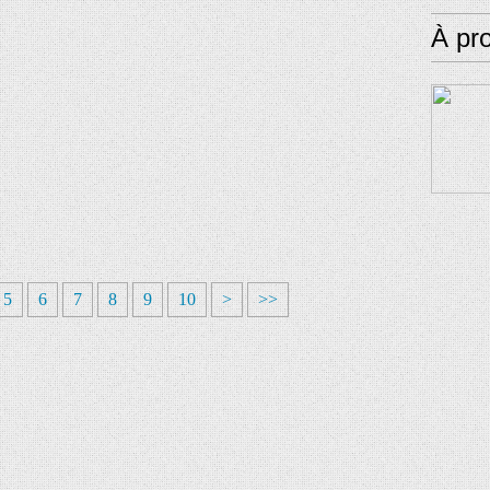
À pr
5
6
7
8
9
10
>
>>