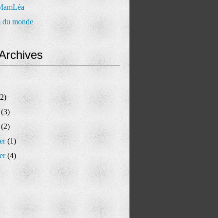
 MamLéa
 du monde
Archives
2)
(3)
(2)
er
(1)
er
(4)