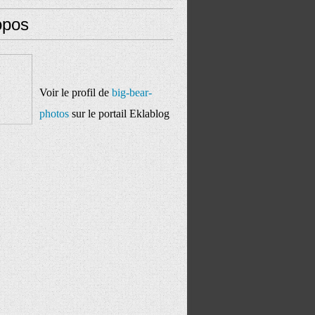
opos
Voir le profil de
big-bear-
photos
sur le portail Eklablog