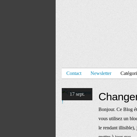
Contact
Newsletter
Catégori
Change
17 sept.
Bonjour. Ce Blog éta
vous utilisez un blo
le rendant illisible)
mettre à jour que...