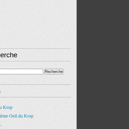
erche
s
du Krop
ième Oeil du Krop
.