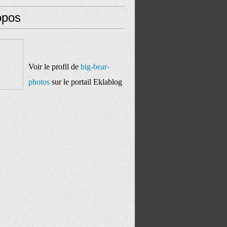
opos
Voir le profil de
big-bear-
photos
sur le portail Eklablog