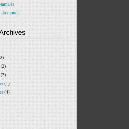
 MamLéa
 du monde
Archives
2)
(3)
(2)
er
(1)
er
(4)