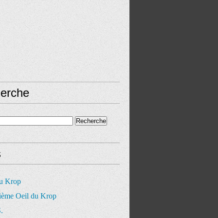
erche
s
du Krop
ième Oeil du Krop
.