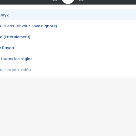
 DayZ
 a 13 ans (et vous l'avez ignoré)
e (littéralement)
im Rayan
 toutes les règles
s les jeux vidéo
us choquant de Rockstar ? - Le scandale BULLY
e plus moche de Steam
du RÊVE tourne au CAUCHEMAR
pendant 8 heures
it… à tort
umiliés par un jeu vidéo