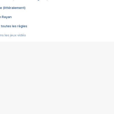
e (littéralement)
im Rayan
 toutes les règles
s les jeux vidéo
us choquant de Rockstar ? - Le scandale BULLY
e plus moche de Steam
du RÊVE tourne au CAUCHEMAR
pendant 8 heures
it… à tort
umiliés par un jeu vidéo
ire - Final Fantasy 8
ti un empire - Age of Empires