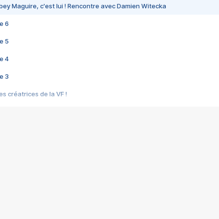
bey Maguire, c'est lui ! Rencontre avec Damien Witecka
e 6
e 5
e 4
e 3
s créatrices de la VF !
e 2
e 1
e Mektoub My Love arrive enfin ! Rencontre avec Shaïn Boumedine et Sal
i : après Toni en famille
elle réalise le bouleversant Dites lui que je l'aime
ais ! Rencontre autour de Vie privée de Rebecca Zlotowski
 de Marguerite, Grave... Rencontre avec Ella Rumpf