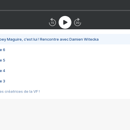
bey Maguire, c'est lui ! Rencontre avec Damien Witecka
e 6
e 5
e 4
e 3
s créatrices de la VF !
e 2
e 1
e Mektoub My Love arrive enfin ! Rencontre avec Shaïn Boumedine et Sal