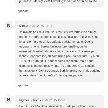
jeunesse...Mais ça c'était avant :-)<br /> Bonne fin de soirée.
Répondre
N
Nikole
26/03/2015 23:03
Je n'avais pas saisi l'alluse. C'est -et c'est terrible de dire ça-
presque "heureux" que ladite éclipse n'ait pas été visible, tant
le fait d'en "protéger" les enfants était lamentable. Quelle
époque, quelle régression incompréhensible, où les
évènements extraordinaires de la planète sont refusés par
lâcheté, par paresse, au nom d'une pseudo-sécurité. Il y a eu
1999, et il aura 2081, pour certains chanceux, mais pour
d'autres, le monde reste virtuel, ou dangereux. Ce sont les
hommes qui créent ce danger. Sori, je m'énerve, mais certains
actes -même "pacifiques"- m'interloquent parfois ...
Répondre
B
big-bear-photos
26/03/2015 15:48
Bien trouvé !Mon titre faisait un tout petit peu allusion à la