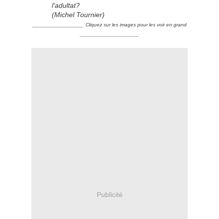
l'adultat?
(Michel Tournier)
_____________
Cliquez sur les images pour les voir en grand
____________________
Publicité