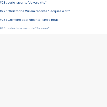
28 : Lorie raconte "Je vais vite"
#27 : Christophe Willem raconte "Jacques a dit"
#26 : Chimène Badi raconte "Entre nous"
#25 : Indochine raconte "3e sexe"
#24 : Zaho raconte "C'est chelou"
#23 : Patrick Bruel raconte "Au café des délices"
#22 : Kyo raconte "Le chemin"
#21 : Nolwenn Leroy raconte "Cassé"
#20 : Patrick Hernandez raconte "Born to be alive"
#19 : Lorie raconte "Près de moi"
#18 : Michael Jones raconte "A nos actes manqués" (avec Jean-Jacque
#17 : Khaled raconte "Aïcha"
#16 : Corneille raconte "Parce qu'on vient de loin"