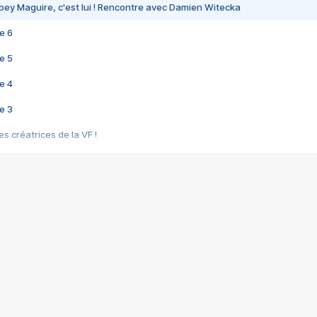
bey Maguire, c'est lui ! Rencontre avec Damien Witecka
e 6
e 5
e 4
e 3
s créatrices de la VF !
e 2
e 1
e Mektoub My Love arrive enfin ! Rencontre avec Shaïn Boumedine et Sal
i : après Toni en famille
elle réalise le bouleversant Dites lui que je l'aime
ais ! Rencontre autour de Vie privée de Rebecca Zlotowski
 de Marguerite, Grave... Rencontre avec Ella Rumpf