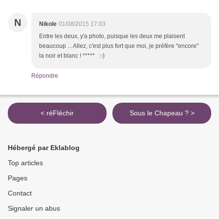
N
Nikole
01/08/2015 17:03
Entre les deux, y'a photo, puisque les deux me plaisent
beaucoup ... Allez, c'est plus fort que moi, je préfère "encore"
la noir et blanc ! ***** :-)
Répondre
< réFléchir
Sous le Chapeau ? >
Hébergé par Eklablog
Top articles
Pages
Contact
Signaler un abus