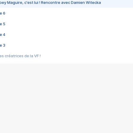
bey Maguire, c'est lui ! Rencontre avec Damien Witecka
e 6
e 5
e 4
e 3
s créatrices de la VF !
e 2
e 1
e Mektoub My Love arrive enfin ! Rencontre avec Shaïn Boumedine et Sal
i : après Toni en famille
elle réalise le bouleversant Dites lui que je l'aime
ais ! Rencontre autour de Vie privée de Rebecca Zlotowski
 de Marguerite, Grave... Rencontre avec Ella Rumpf