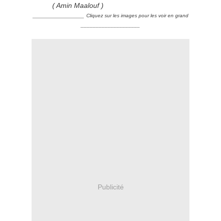
( Amin Maalouf )
_____________
Cliquez sur les images pour les voir en grand
____________________
Publicité