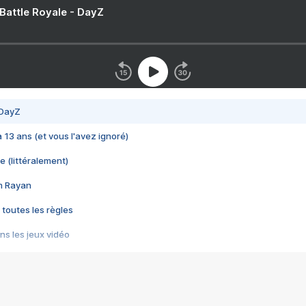
 Battle Royale - DayZ
 DayZ
 a 13 ans (et vous l'avez ignoré)
e (littéralement)
im Rayan
 toutes les règles
s les jeux vidéo
us choquant de Rockstar ? - Le scandale BULLY
e plus moche de Steam