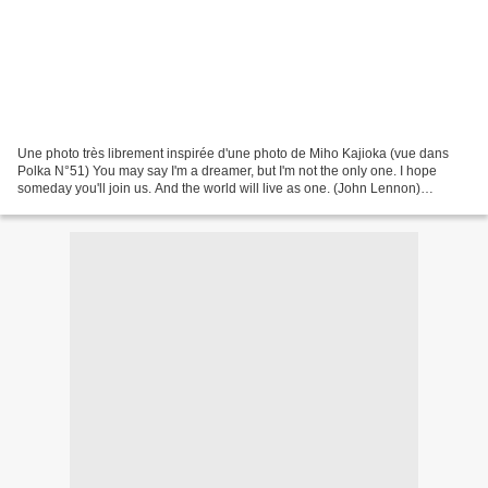
Une photo très librement inspirée d'une photo de Miho Kajioka (vue dans
Polka N°51) You may say I'm a dreamer, but I'm not the only one. I hope
someday you'll join us. And the world will live as one. (John Lennon)
_____________ Cliquez sur l' image pour...