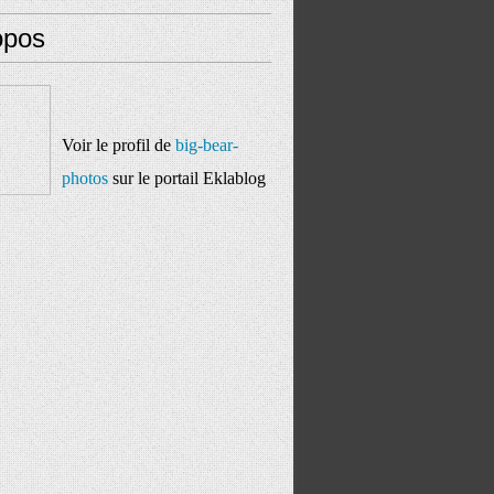
opos
Voir le profil de
big-bear-
photos
sur le portail Eklablog