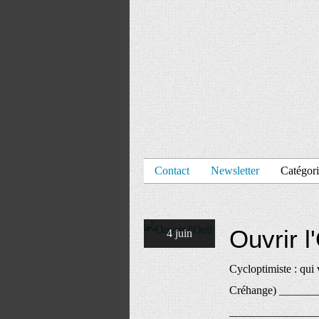
Contact
Newsletter
Catégori
Ouvrir l
4 juin
Cycloptimiste : qui 
Créhange) ________
_______________