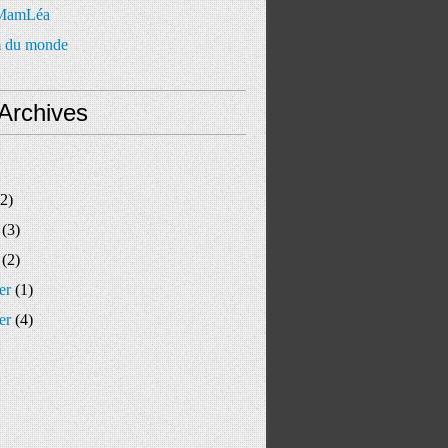
 MamLéa
 du monde
Archives
2)
(3)
(2)
er
(1)
er
(4)