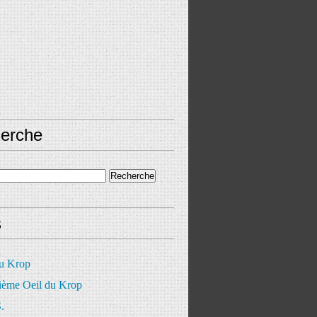
erche
s
du Krop
ième Oeil du Krop
.