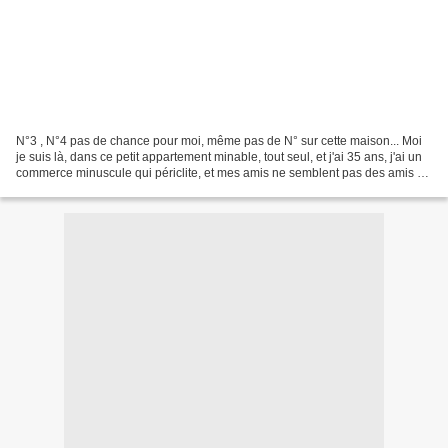
N°3 , N°4 pas de chance pour moi, même pas de N° sur cette maison... Moi
je suis là, dans ce petit appartement minable, tout seul, et j'ai 35 ans, j'ai un
commerce minuscule qui périclite, et mes amis ne semblent pas des amis du
tout, seulement des gens...