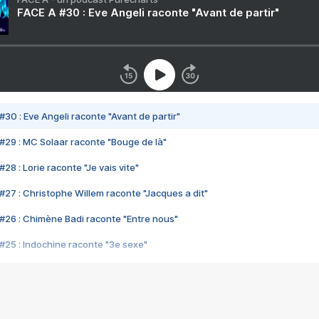
FACE A #30 : Eve Angeli raconte "Avant de partir"
#30 : Eve Angeli raconte "Avant de partir"
#29 : MC Solaar raconte "Bouge de là"
28 : Lorie raconte "Je vais vite"
#27 : Christophe Willem raconte "Jacques a dit"
#26 : Chimène Badi raconte "Entre nous"
#25 : Indochine raconte "3e sexe"
#24 : Zaho raconte "C'est chelou"
#23 : Patrick Bruel raconte "Au café des délices"