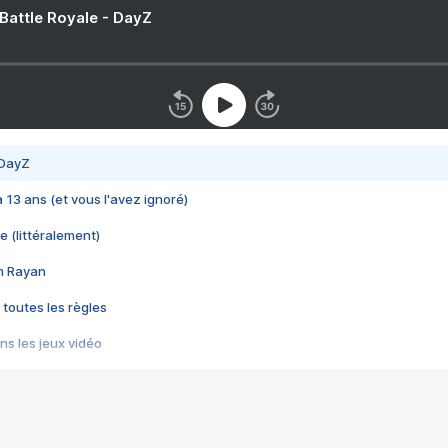
 Battle Royale - DayZ
 DayZ
 a 13 ans (et vous l'avez ignoré)
e (littéralement)
im Rayan
 toutes les règles
s les jeux vidéo
us choquant de Rockstar ? - Le scandale BULLY
e plus moche de Steam