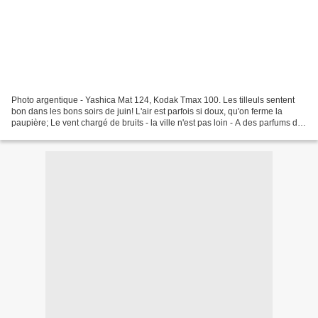
Photo argentique - Yashica Mat 124, Kodak Tmax 100. Les tilleuls sentent
bon dans les bons soirs de juin! L'air est parfois si doux, qu'on ferme la
paupière; Le vent chargé de bruits - la ville n'est pas loin - A des parfums de
vigne et des parfums de...