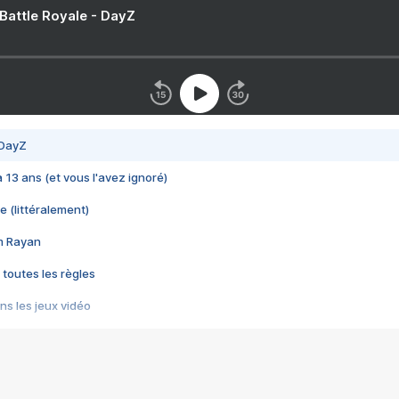
 Battle Royale - DayZ
 DayZ
 a 13 ans (et vous l'avez ignoré)
e (littéralement)
im Rayan
 toutes les règles
s les jeux vidéo
us choquant de Rockstar ? - Le scandale BULLY
e plus moche de Steam