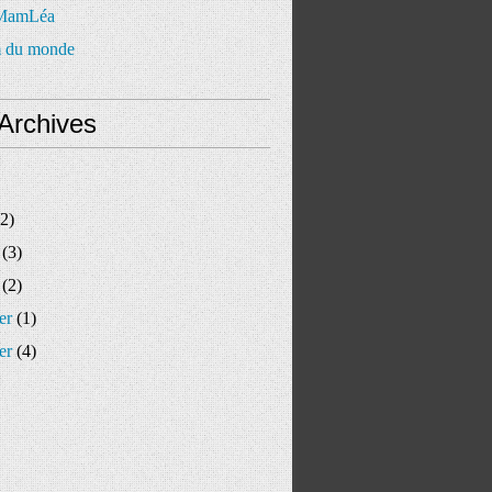
 MamLéa
 du monde
Archives
2)
(3)
(2)
er
(1)
er
(4)