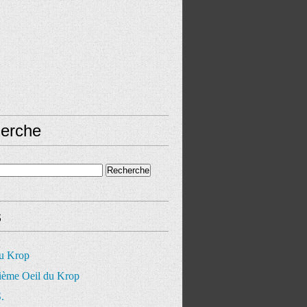
erche
s
du Krop
ième Oeil du Krop
.