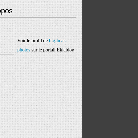
opos
Voir le profil de
big-bear-
photos
sur le portail Eklablog