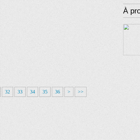
À pr
32
33
34
35
36
>
>>