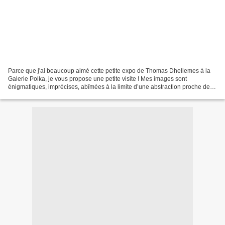
Parce que j'ai beaucoup aimé cette petite expo de Thomas Dhellemes à la
Galerie Polka, je vous propose une petite visite ! Mes images sont
énigmatiques, imprécises, abîmées à la limite d’une abstraction proche de la
peinture. Tout cela ressemble en fait...