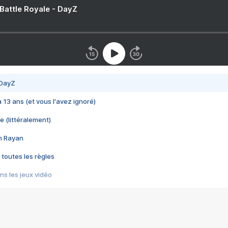
 Battle Royale - DayZ
 DayZ
 a 13 ans (et vous l'avez ignoré)
e (littéralement)
im Rayan
 toutes les règles
s les jeux vidéo
us choquant de Rockstar ? - Le scandale BULLY
e plus moche de Steam